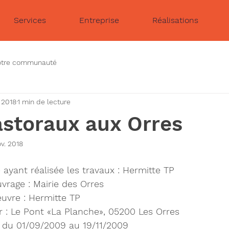
Services
Entreprise
Réalisations
otre communauté
. 2018
1 min de lecture
astoraux aux Orres
ov. 2018
 ayant réalisée les travaux : Hermitte TP
vrage : Mairie des Orres
uvre : Hermitte TP
r : Le Pont «La Planche», 05200 Les Orres
: du 01/09/2009 au 19/11/2009